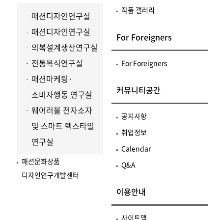
작품 갤러리
패션디자인연구실
패션디자인연구실
For Foreigners
의복설계생산연구실
전통복식연구실
For Foreigners
패션마케팅·
커뮤니티공간
소비자행동 연구실
웨어러블 전자소자
공지사항
및 스마트 텍스타일
취업정보
연구실
Calendar
패션문화상품
Q&A
디자인연구개발센터
이용안내
사이트맵